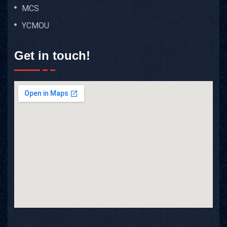
MCS
YCMOU
Get in touch!