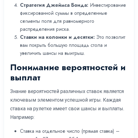
Стратегия Джеймса Бонда:
Инвестирование
фиксированной суммы в определенные
сегменты поля для равномерного
распределения риска.
Ставки на колонки и десятки:
Это позволит
вам покрыть большую площадь стола и
увеличить шансы на выигрыш.
Понимание вероятностей и
выплат
Знание вероятностей различных ставок является
ключевым элементом успешной игры. Каждая
ставка на рулетке имеет свои шансы и выплаты.
Например:
Ставка на отдельное число (прямая ставка) –