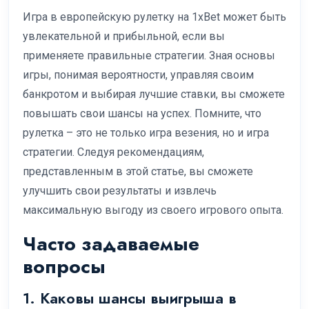
Игра в европейскую рулетку на 1xBet может быть
увлекательной и прибыльной, если вы
применяете правильные стратегии. Зная основы
игры, понимая вероятности, управляя своим
банкротом и выбирая лучшие ставки, вы сможете
повышать свои шансы на успех. Помните, что
рулетка – это не только игра везения, но и игра
стратегии. Следуя рекомендациям,
представленным в этой статье, вы сможете
улучшить свои результаты и извлечь
максимальную выгоду из своего игрового опыта.
Часто задаваемые
вопросы
1. Каковы шансы выигрыша в