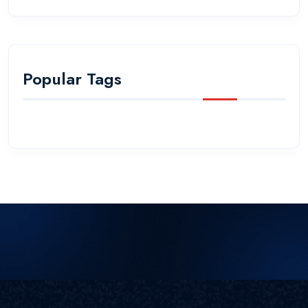
Popular Tags