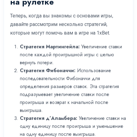
на рулетке
Теперь, когда вы знакомы с основами игры,
давайте рассмотрим несколько стратегий,
которые могут помочь вам в игре на 1xBet.
Стратегия Мартингейла:
Увеличение ставки
после каждой проигрышной игры с целью
вернуть потери.
Стратегия Фибоначчи:
Использование
последовательности Фибоначчи для
определения размеров ставок. Эта стратегия
подразумевает увеличение ставки после
проигрыша и возврат к начальной после
выигрыша.
Стратегия д’Аламбера:
Увеличение ставки на
одну единицу после проигрыша и уменьшение
на одну единицу после выигрыша.