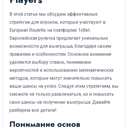
В этой статье мы обсудим эффективные
стратегии для игроков, которые участвуют в
European Roulette на платформе 1xBet.
Европейская рулетка предлагает уникальные
возможности для выигрыша, благодаря своим
правилам и особенностям. Основное внимание
уделяется выбору ставок, пониманию
вероятностей и использованию математических
методов, которые могут значительно повысить
ваши шансы на успех. Следуя этим стратегиям, вы
сможете не только развлекаться, но и повысить
свои шансы на получение выигрыша. Давайте
разберем все детали!
Понимание основ