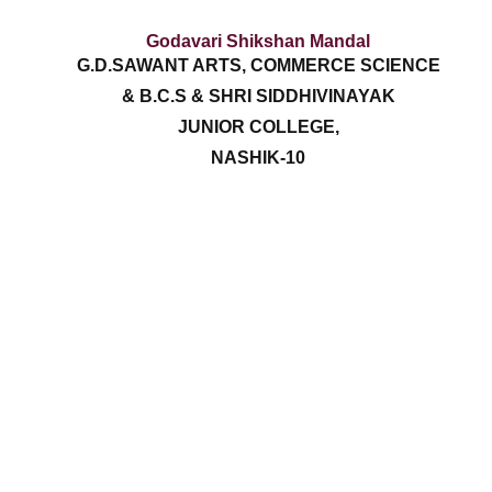
Godavari Shikshan Mandal
G.D.SAWANT ARTS, COMMERCE SCIENCE
& B.C.S & SHRI SIDDHIVINAYAK
JUNIOR COLLEGE,
NASHIK-10