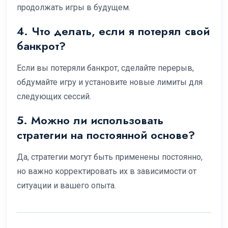
продолжать игры в будущем.
4. Что делать, если я потерял свой
банкрот?
Если вы потеряли банкрот, сделайте перерыв,
обдумайте игру и установите новые лимиты для
следующих сессий.
5. Можно ли использовать
стратегии на постоянной основе?
Да, стратегии могут быть применены постоянно,
но важно корректировать их в зависимости от
ситуации и вашего опыта.