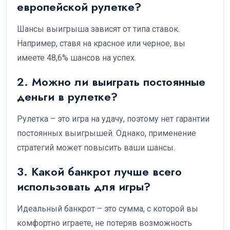
европейской рулетке?
Шансы выигрыша зависят от типа ставок.
Например, ставя на красное или черное, вы
имеете 48,6% шансов на успех.
2. Можно ли выиграть постоянные
деньги в рулетке?
Рулетка – это игра на удачу, поэтому нет гарантии
постоянных выигрышей. Однако, применение
стратегий может повысить ваши шансы.
3. Какой банкрот лучше всего
использовать для игры?
Идеальный банкрот – это сумма, с которой вы
комфортно играете, не потеряв возможность