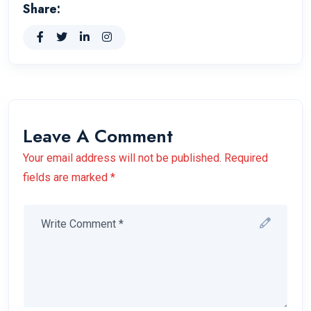
Share:
Leave A Comment
Your email address will not be published. Required
fields are marked *