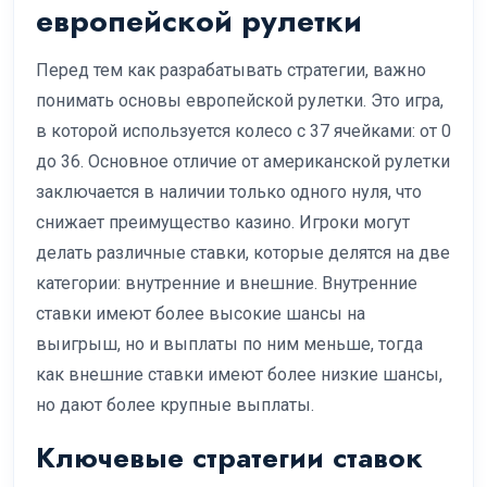
европейской рулетки
Перед тем как разрабатывать стратегии, важно
понимать основы европейской рулетки. Это игра,
в которой используется колесо с 37 ячейками: от 0
до 36. Основное отличие от американской рулетки
заключается в наличии только одного нуля, что
снижает преимущество казино. Игроки могут
делать различные ставки, которые делятся на две
категории: внутренние и внешние. Внутренние
ставки имеют более высокие шансы на
выигрыш, но и выплаты по ним меньше, тогда
как внешние ставки имеют более низкие шансы,
но дают более крупные выплаты.
Ключевые стратегии ставок