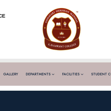
CE
GALLERY
DEPARTMENTS
FACILITIES
STUDENT C