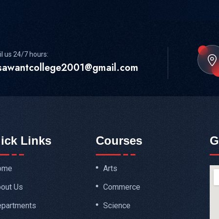
l us 24/7 hours:
sawantcollege2001@gmail.com
ick Links
Courses
G
ome
Arts
out Us
Commerce
partments
Science