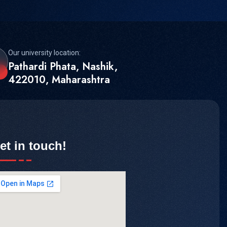
Our university location:
Pathardi Phata, Nashik,
422010, Maharashtra
et in touch!