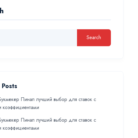
h
Search
 Posts
укмекер Пинап лучший выбор для ставок с
и коэффициентами
укмекер Пинап лучший выбор для ставок с
и коэффициентами