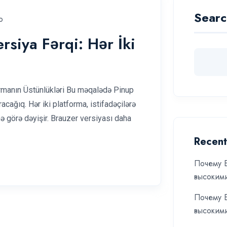
Searc
o
rsiya Fərqi: Hər İki
ormanın Üstünlükləri Bu məqalədə Pinup
acağıq. Hər iki platforma, istifadəçilərə
nə görə dəyişir. Brauzer versiyası daha
Recent
Почему Б
высоким
Почему Б
высоким