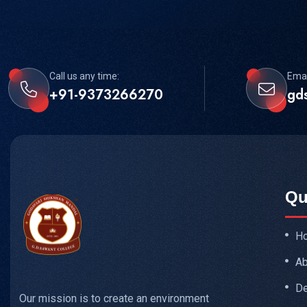
Call us any time:
Emai
+91-9373266270
gd
Qu
H
Ab
De
Our mission is to create an environment