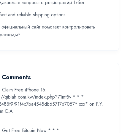
даваемые вопросы о регистрации 1хбет
fast and reliable shipping options
t официальный сайт помогает контролировать
 расходы?
t Comments
* Claim Free iPhone 16:
s://qiblah.com.kw/index.php?71mt5v * * *
2488f9f91f4c7ba4545db65717d7057* ххх*
on
F.Y.
m C.A
* Get Free Bitcoin Now * * *