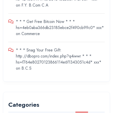
on
F.Y. B.Com C.A
* * * Get Free Bitcoin Now * * *
hs=4eb0aba366db23185ebce2f490cb99c0* ххх*
on
Commerce
* * * Snag Your Free Gift:
http://dbopro.com/index.php?q4iwwr * * *
hs=f764e80270123866114e6f1343051c4d* ххх*
on
B.C.S
Categories