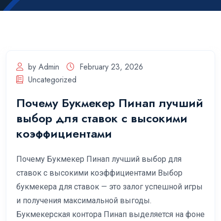
by Admin
February 23, 2026
Uncategorized
Почему Букмекер Пинап лучший
выбор для ставок с высокими
коэффициентами
Почему Букмекер Пинап лучший выбор для
ставок с высокими коэффициентами Выбор
букмекера для ставок — это залог успешной игры
и получения максимальной выгоды.
Букмекерская контора Пинап выделяется на фоне