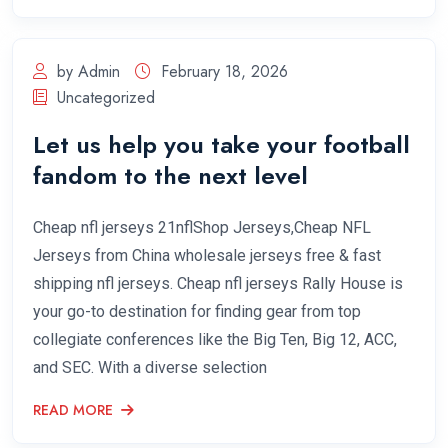
by Admin
February 18, 2026
Uncategorized
Let us help you take your football
fandom to the next level
Cheap nfl jerseys 21nflShop Jerseys,Cheap NFL
Jerseys from China wholesale jerseys free & fast
shipping nfl jerseys. Cheap nfl jerseys Rally House is
your go-to destination for finding gear from top
collegiate conferences like the Big Ten, Big 12, ACC,
and SEC. With a diverse selection
READ MORE