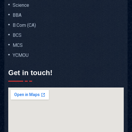
Science
BBA
B.Com (CA)
BCS
MCS
YCMOU
Get in touch!