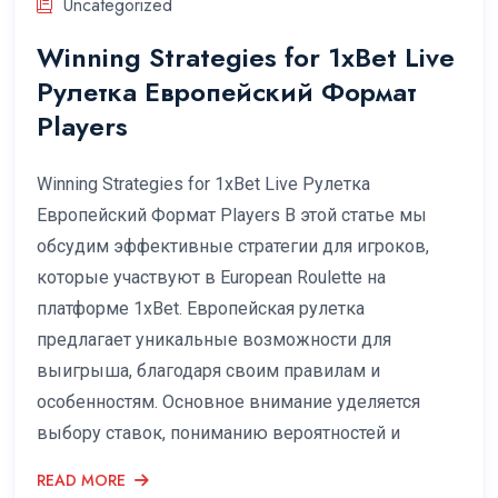
Uncategorized
Winning Strategies for 1xBet Live
Рулетка Европейский Формат
Players
Winning Strategies for 1xBet Live Рулетка
Европейский Формат Players В этой статье мы
обсудим эффективные стратегии для игроков,
которые участвуют в European Roulette на
платформе 1xBet. Европейская рулетка
предлагает уникальные возможности для
выигрыша, благодаря своим правилам и
особенностям. Основное внимание уделяется
выбору ставок, пониманию вероятностей и
READ MORE