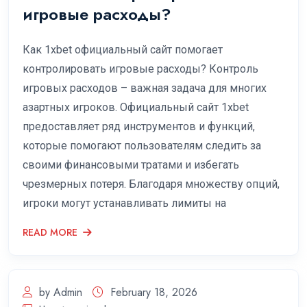
игровые расходы?
Как 1xbet официальный сайт помогает
контролировать игровые расходы? Контроль
игровых расходов – важная задача для многих
азартных игроков. Официальный сайт 1xbet
предоставляет ряд инструментов и функций,
которые помогают пользователям следить за
своими финансовыми тратами и избегать
чрезмерных потеря. Благодаря множеству опций,
игроки могут устанавливать лимиты на
READ MORE
by Admin
February 18, 2026