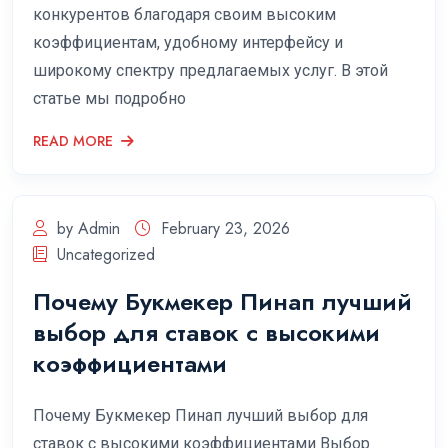
конкурентов благодаря своим высоким
коэффициентам, удобному интерфейсу и
широкому спектру предлагаемых услуг. В этой
статье мы подробно
READ MORE
by Admin
February 23, 2026
Uncategorized
Почему Букмекер Пинап лучший
выбор для ставок с высокими
коэффициентами
Почему Букмекер Пинап лучший выбор для
ставок с высокими коэффициентами Выбор