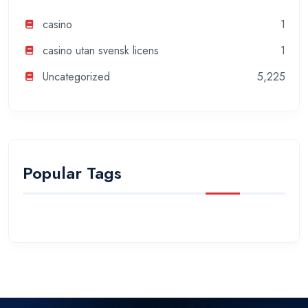
casino
1
casino utan svensk licens
1
Uncategorized
5,225
Popular Tags