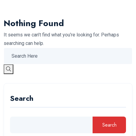
Nothing Found
It seems we can’t find what you’re looking for. Perhaps
searching can help.
Search
Search