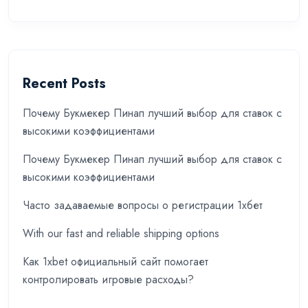
Recent Posts
Почему Букмекер Пинап лучший выбор для ставок с
высокими коэффициентами
Почему Букмекер Пинап лучший выбор для ставок с
высокими коэффициентами
Часто задаваемые вопросы о регистрации 1хбет
With our fast and reliable shipping options
Как 1xbet официальный сайт помогает
контролировать игровые расходы?