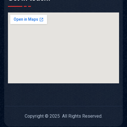
Copyright © 2025 All Rights Reserved.