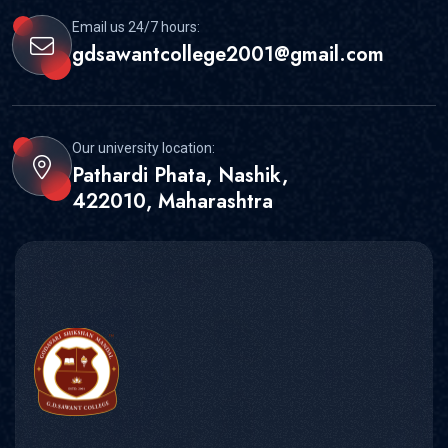
Email us 24/7 hours:
gdsawantcollege2001@gmail.com
Our university location:
Pathardi Phata, Nashik,
422010, Maharashtra