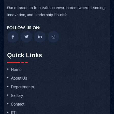
Our mission is to create an environment where learning,
innovation, and leadership flourish.
FOLLOW US ON:
Quick Links
Home
About Us
Departments
Gallery
Contact
RTI